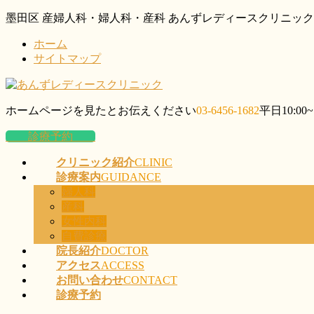
コ
ナ
墨田区 産婦人科・婦人科・産科 あんずレディースクリニック
ン
ビ
ホーム
テ
ゲ
サイトマップ
ン
ー
ツ
シ
に
ョ
移
ン
ホームページを見たとお伝えください
03-6456-1682
平日10:00~
動
に
移
診療予約
動
クリニック紹介
CLINIC
診療案内
GUIDANCE
婦人科
産科
女性内科
自費診療
院長紹介
DOCTOR
アクセス
ACCESS
お問い合わせ
CONTACT
診療予約