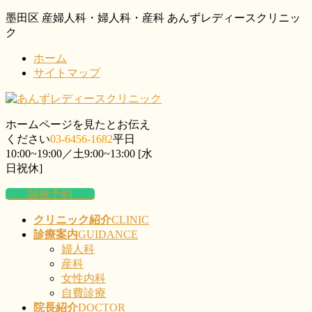
コ
ナ
墨田区 産婦人科・婦人科・産科 あんずレディースクリニッ
ン
ビ
ク
テ
ゲ
ホーム
ン
ー
サイトマップ
ツ
シ
に
ョ
移
ン
動
に
ホームページを見たとお伝え
移
ください
03-6456-1682
平日
動
10:00~19:00／土9:00~13:00 [水
日祝休]
診療予約
クリニック紹介
CLINIC
診療案内
GUIDANCE
婦人科
産科
女性内科
自費診療
院長紹介
DOCTOR